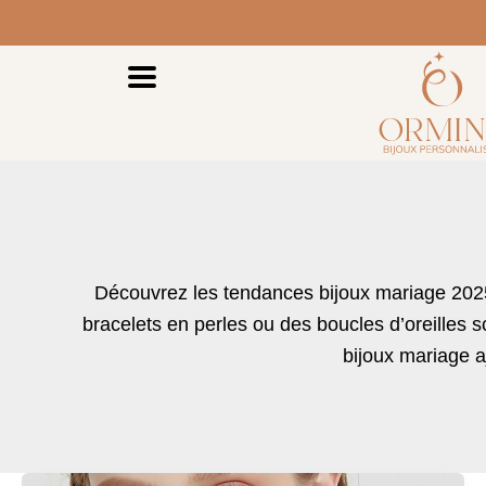
Aller
Livraison offerte dès 60 €​
Personnalisation offerte
au
contenu
Découvrez les tendances bijoux mariage 202
bracelets en perles ou des boucles d’oreilles 
bijoux mariage
a