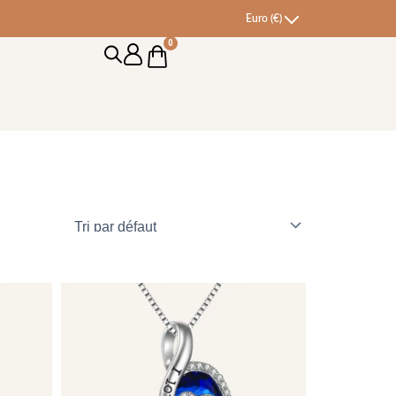
Euro (€)
0
Cart