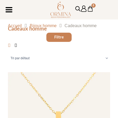
Aller
0
Cart
au
contenu
Accueil
Bijoux homme
Cadeaux homme
Cadeaux homme
Filtre