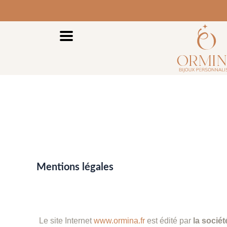
Aller
Livraison offerte dès 60 €​
Personnalisation offerte
au
contenu
Mentions légales
Le site Internet
www.ormina.fr
est édité par
la socié