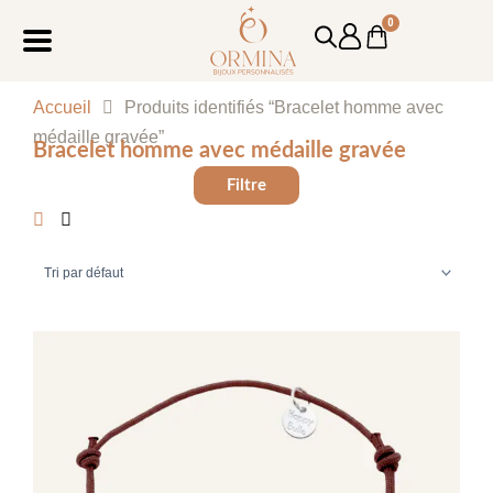
Aller
0
Cart
au
contenu
Accueil
Produits identifiés “Bracelet homme avec
médaille gravée”
Bracelet homme avec médaille gravée
Filtre