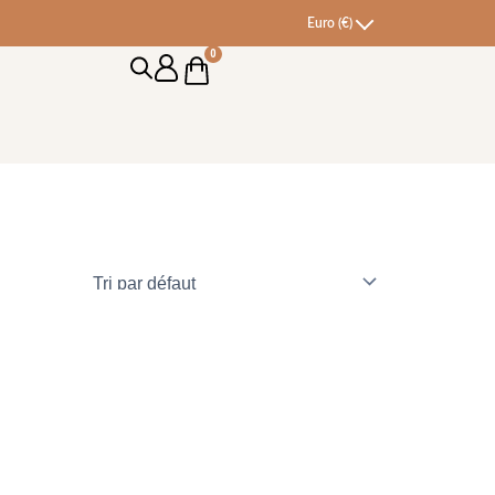
Euro (€)
0
Cart