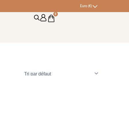
Euro (€)
0
Cart