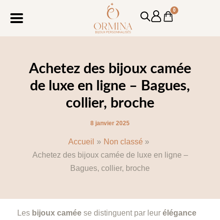
Aller
Navigation
0
Cart
au
des
contenu
articles
Achetez des bijoux camée
de luxe en ligne – Bagues,
collier, broche
8 janvier 2025
Accueil
Non classé
Achetez des bijoux camée de luxe en ligne –
Bagues, collier, broche
Les
bijoux camée
se distinguent par leur
élégance